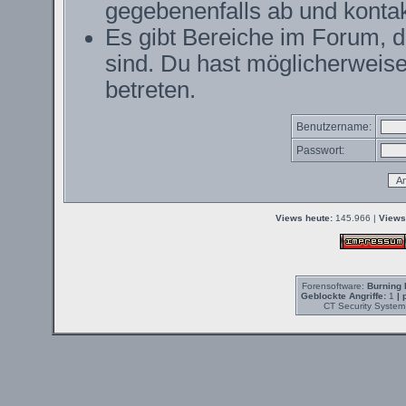
gegebenenfalls ab und kontak
Es gibt Bereiche im Forum, 
sind. Du hast möglicherweise
betreten.
Benutzername:
Passwort:
Views heute:
145.966 |
Views
Forensoftware:
Burning 
Geblockte Angriffe:
1
| 
CT Security System