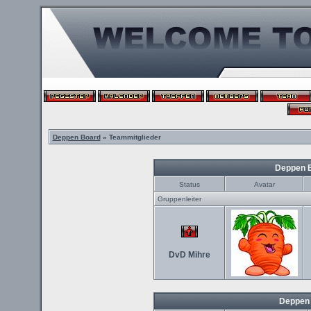
Deppen Board
» Teammitglieder
Deppen 
Status
Avatar
Gruppenleiter
DvD Mihre
Deppen 