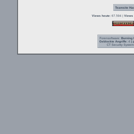
Teamsite Hac
Views heute:
67.594 |
Views 
Forensoftware:
Burning 
Geblockte Angriffe:
4
| 
CT Security System