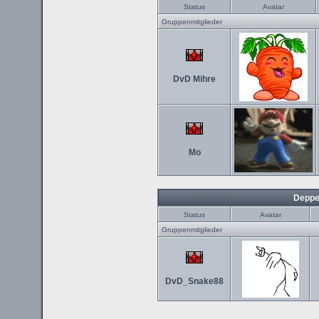
Status
Avatar
Gruppenmitglieder
DvD Mihre
Mo
Deppe
Status
Avatar
Gruppenmitglieder
DvD_Snake88