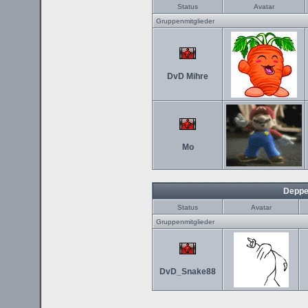
Status
Avatar
Gruppenmitglieder
DvD Mihre
Mo
Deppe
Status
Avatar
Gruppenmitglieder
DvD_Snake88