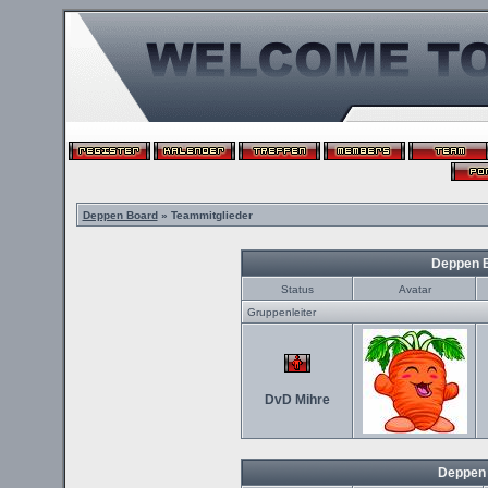
Deppen Board
» Teammitglieder
Deppen 
Status
Avatar
Gruppenleiter
DvD Mihre
Deppen 