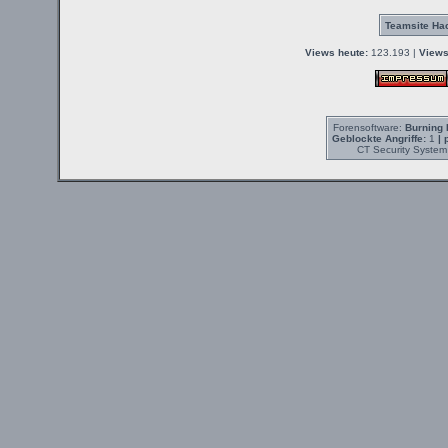
Teamsite Hac
Views heute:
123.193 |
Views
Forensoftware:
Burning 
Geblockte Angriffe:
1
| 
CT Security System