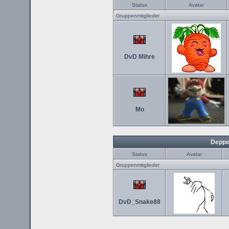
Status
Avatar
Gruppenmitglieder
DvD Mihre
Mo
Deppe
Status
Avatar
Gruppenmitglieder
DvD_Snake88