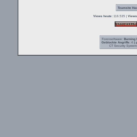
Teamsite Hac
Views heute:
116.535 |
Views
Forensoftware:
Burning 
Geblockte Angriffe:
4
| 
CT Security System