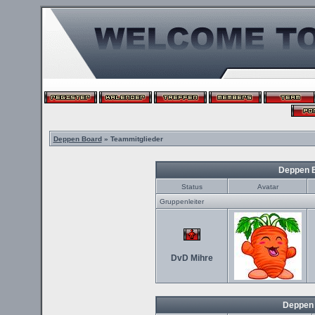
Deppen Board
» Teammitglieder
Deppen 
Status
Avatar
Gruppenleiter
DvD Mihre
Deppen 