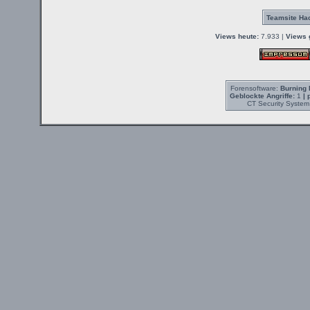
Teamsite Hac
Views heute:
7.933 |
Views 
Forensoftware:
Burning 
Geblockte Angriffe:
1
| 
CT Security System