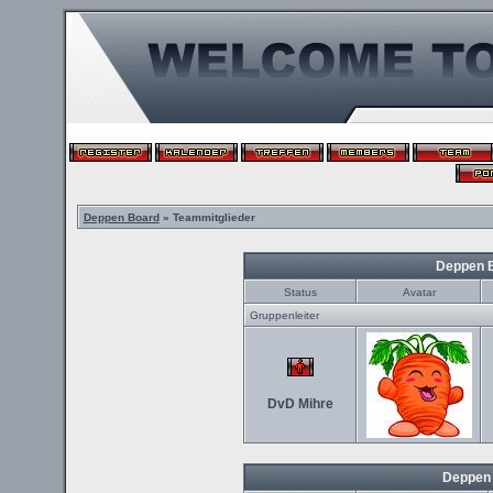
Deppen Board
» Teammitglieder
Deppen 
Status
Avatar
Gruppenleiter
DvD Mihre
Deppen 