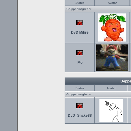
Status
Avatar
Gruppenmitglieder
DvD Mihre
Mo
Deppe
Status
Avatar
Gruppenmitglieder
DvD_Snake88