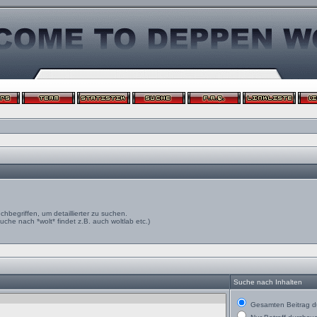
egriffen, um detaillierter zu suchen.
uche nach *wolt* findet z.B. auch woltlab etc.)
Suche nach Inhalten
Gesamten Beitrag d