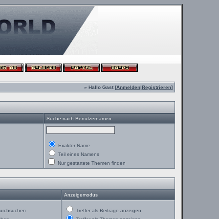
» Hallo Gast [
Anmelden
|
Registrieren
]
Suche nach Benutzernamen
Exakter Name
Teil eines Namens
Nur gestartete Themen finden
Anzeigemodus
urchsuchen
Treffer als Beiträge anzeigen