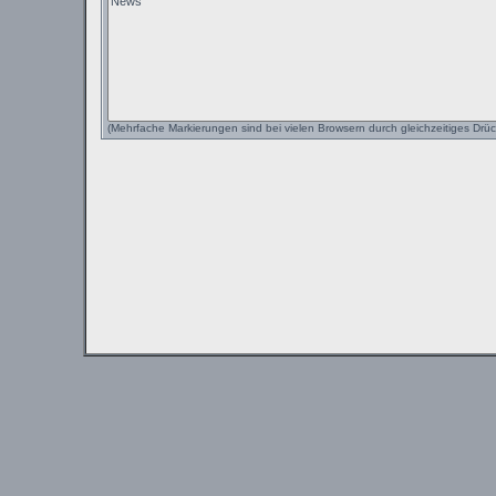
(Mehrfache Markierungen sind bei vielen Browsern durch gleichzeitiges Drüc