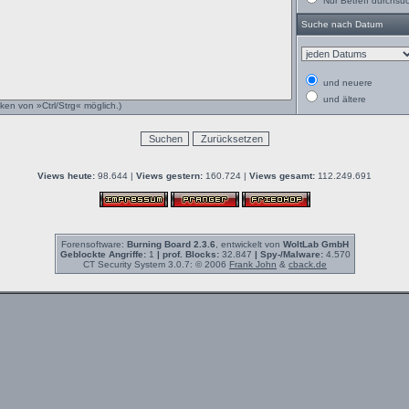
Nur Betreff durchsu
Suche nach Datum
und neuere
und ältere
ken von »Ctrl/Strg« möglich.)
Views heute:
98.644 |
Views gestern:
160.724 |
Views gesamt:
112.249.691
Forensoftware:
Burning Board 2.3.6
, entwickelt von
WoltLab GmbH
Geblockte Angriffe:
1
| prof. Blocks:
32.847
| Spy-/Malware:
4.570
CT Security System 3.0.7: © 2006
Frank John
&
cback.de