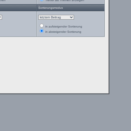
chen
Treffer als Themen anzeigen
Sortierungsmodus
in aufsteigender Sortierung
in absteigender Sortierung