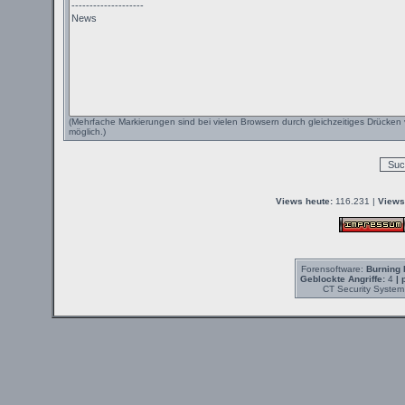
(Mehrfache Markierungen sind bei vielen Browsern durch gleichzeitiges Drücken 
möglich.)
Views heute:
116.231 |
Views
Forensoftware:
Burning 
Geblockte Angriffe:
4
| 
CT Security System