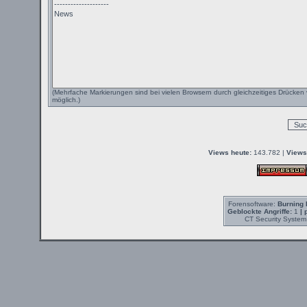
(Mehrfache Markierungen sind bei vielen Browsern durch gleichzeitiges Drücken 
möglich.)
Views heute:
143.782 |
Views
Forensoftware:
Burning 
Geblockte Angriffe:
1
| 
CT Security System