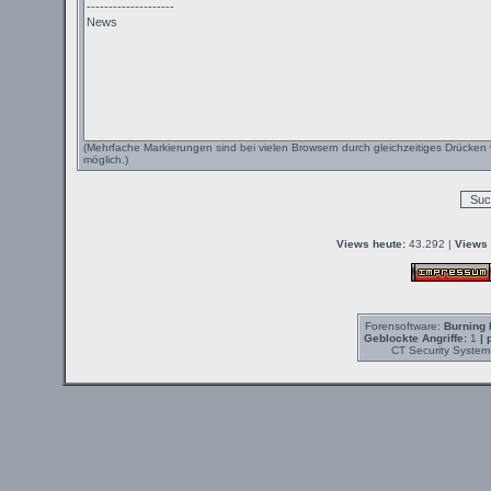
(Mehrfache Markierungen sind bei vielen Browsern durch gleichzeitiges Drücken 
möglich.)
Views heute:
43.292 |
Views 
Forensoftware:
Burning 
Geblockte Angriffe:
1
| 
CT Security System