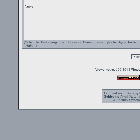
(Mehrfache Markierungen sind bei vielen Browsern durch gleichzeitiges Drücken 
möglich.)
Views heute:
105.394 |
Views
Forensoftware:
Burning 
Geblockte Angriffe:
1
| 
CT Security System