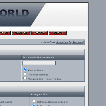
» Hallo Gast [
Anmelden
|
Registrieren
]
Suche nach Benutzernamen
Exakter Name
Teil eines Namens
Nur gestartete Themen finden
Anzeigemodus
urchsuchen
Treffer als Beiträge anzeigen