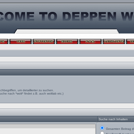
egriffen, um detaillierter zu suchen.
uche nach *wolt* findet z.B. auch woltlab etc.)
Suche nach Inhalten
Gesamten Beitrag d