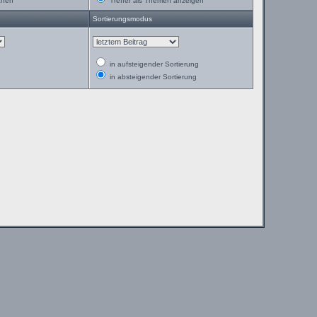
chen
Treffer als Themen anzeigen
Sortierungsmodus
in aufsteigender Sortierung
in absteigender Sortierung