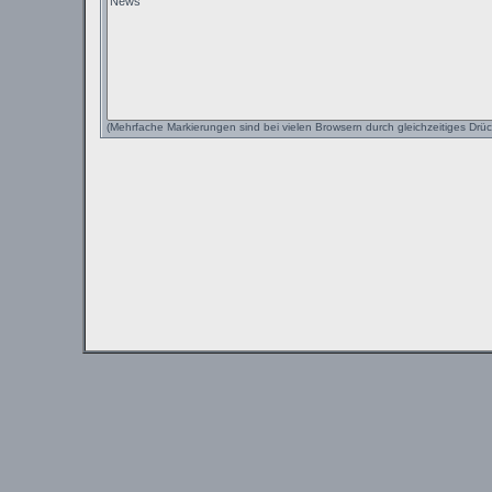
(Mehrfache Markierungen sind bei vielen Browsern durch gleichzeitiges Drüc