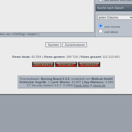
Nur Betreff durchsu
Suche nach Datum
und neuere
und ältere
ken von »Ctrl/Strg« möglich.)
Views heute:
62.554 |
Views gestern:
160.724 |
Views gesamt:
112.213.601
Forensoftware:
Burning Board 2.3.6
, entwickelt von
WoltLab GmbH
Geblockte Angriffe:
1
| prof. Blocks:
32.807
| Spy-/Malware:
4.569
CT Security System 3.0.7: © 2006
Frank John
&
cback.de