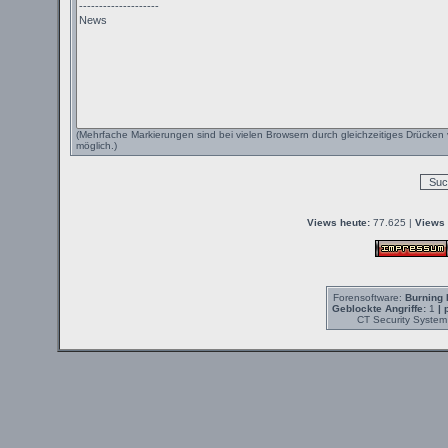
(Mehrfache Markierungen sind bei vielen Browsern durch gleichzeitiges Drücken 
möglich.)
Views heute:
77.625 |
Views 
Forensoftware:
Burning 
Geblockte Angriffe:
1
| 
CT Security System