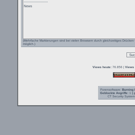
(Mehrfache Markierungen sind bei vielen Browsern durch gleichzeitiges Drücken 
möglich.)
Views heute:
76.856 |
Views 
Forensoftware:
Burning 
Geblockte Angriffe:
1
| 
CT Security System