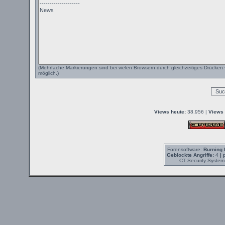
(Mehrfache Markierungen sind bei vielen Browsern durch gleichzeitiges Drücken 
möglich.)
Views heute:
38.956 |
Views 
Forensoftware:
Burning 
Geblockte Angriffe:
4
| 
CT Security System