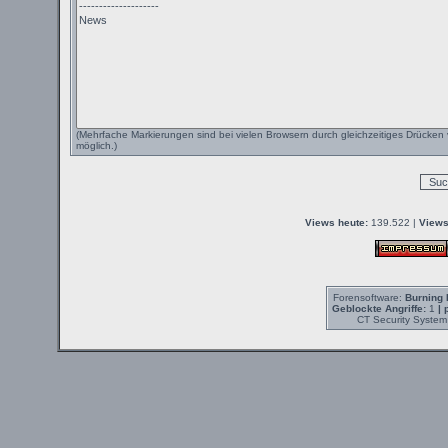
(Mehrfache Markierungen sind bei vielen Browsern durch gleichzeitiges Drücken 
möglich.)
Views heute:
139.522 |
Views
Forensoftware:
Burning 
Geblockte Angriffe:
1
| 
CT Security System