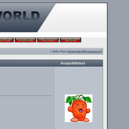
» Hallo Gast [
Anmelden
|
Registrieren
]
Avatar/Infotext