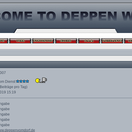
2007
om Dienst
 Beiträge pro Tag)
2019
15:19
Angabe
Angabe
Angabe
Angabe
Angabe
www.deppenvomdorf.de