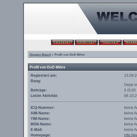
Deppen Board
» Profil von DvD Mihre
Profil von DvD Mihre
Registriert am:
23.09.
Rang:
Depp v
Beiträge:
0 (0,00
Letzte Aktivität:
06.10.
ICQ-Nummer:
keine 
AIM-Name:
keine 
YIM-Name:
keine 
MSN-Name:
keine 
E-Mail:
keine 
Homepage:
http://