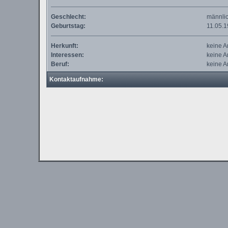
Geschlecht:
männli
Geburtstag:
11.05.
Herkunft:
keine 
Interessen:
keine 
Beruf:
keine 
Kontaktaufnahme: