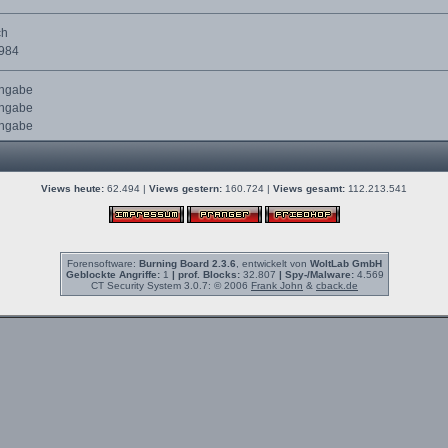
ch
1984
Angabe
Angabe
Angabe
Views heute:
62.494 |
Views gestern:
160.724 |
Views gesamt:
112.213.541
Forensoftware:
Burning Board 2.3.6
, entwickelt von
WoltLab GmbH
Geblockte Angriffe:
1
| prof. Blocks:
32.807
| Spy-/Malware:
4.569
CT Security System 3.0.7: © 2006
Frank John
&
cback.de