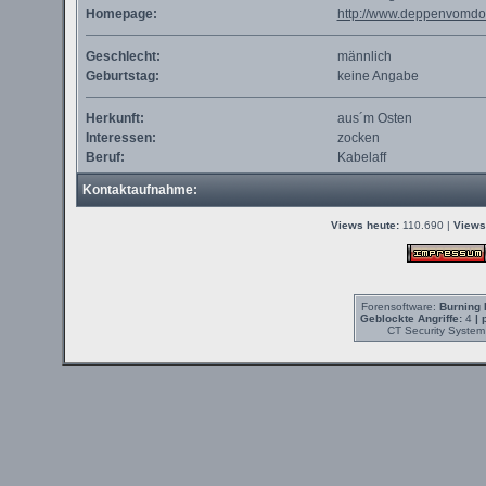
Homepage:
http://www.deppenvomdor
Geschlecht:
männlich
Geburtstag:
keine Angabe
Herkunft:
aus´m Osten
Interessen:
zocken
Beruf:
Kabelaff
Kontaktaufnahme:
Views heute:
110.690 |
Views
Forensoftware:
Burning 
Geblockte Angriffe:
4
| 
CT Security System