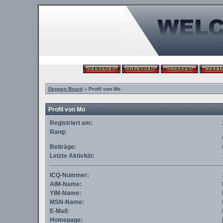
Deppen Board
» Profil von Mo
Profil von Mo
Registriert am:
Rang:
Beiträge:
Letzte Aktivität:
ICQ-Nummer:
AIM-Name:
YIM-Name:
MSN-Name:
E-Mail:
Homepage: