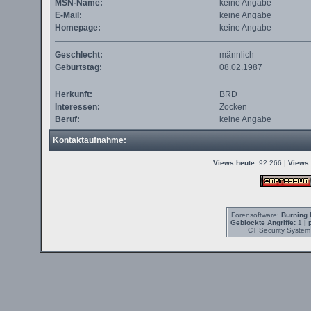
MSN-Name:
keine Angabe
E-Mail:
keine Angabe
Homepage:
keine Angabe
Geschlecht:
männlich
Geburtstag:
08.02.1987
Herkunft:
BRD
Interessen:
Zocken
Beruf:
keine Angabe
Kontaktaufnahme:
Views heute:
92.266 |
Views 
Forensoftware:
Burning 
Geblockte Angriffe:
1
| 
CT Security System