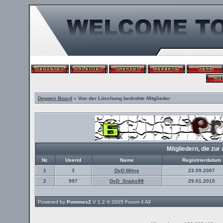
Deppen Board
» Von der Löschung bedrohte Mitglieder
Mitgliedern, die z
Nr.
Userid
Name
Registrierdatum
1
3
DvD Mihre
23.09.2007
2
997
DvD_Snake88
29.01.2015
Powered by
Pommes2
V 1.2 © 2005
Forum 4 All