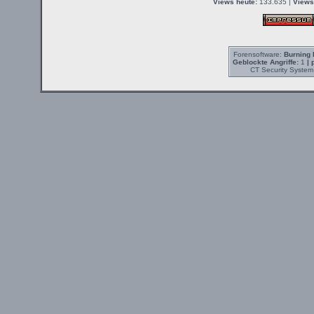
Views heute:
133.635 |
Views
Forensoftware:
Burning 
Geblockte Angriffe:
1
| 
CT Security System