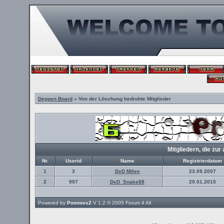
Deppen Board
» Von der Löschung bedrohte Mitglieder
Mitgliedern, die z
Nr.
Userid
Name
Registrierdatum
1
3
DvD Mihre
23.09.2007
2
997
DvD_Snake88
29.01.2015
Powered by
Pommes2
V 1.2 © 2005
Forum 4 All