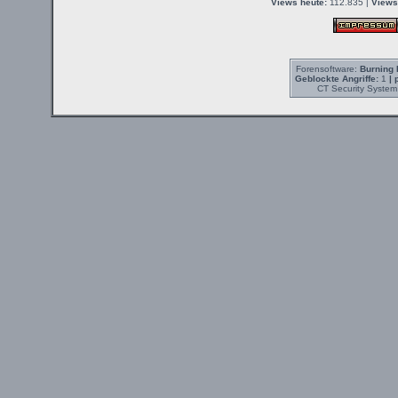
Views heute:
112.835 |
Views
Forensoftware:
Burning 
Geblockte Angriffe:
1
| 
CT Security System