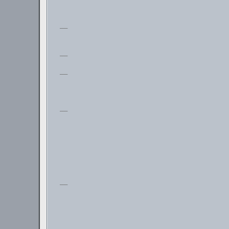
___
___
___
___
___