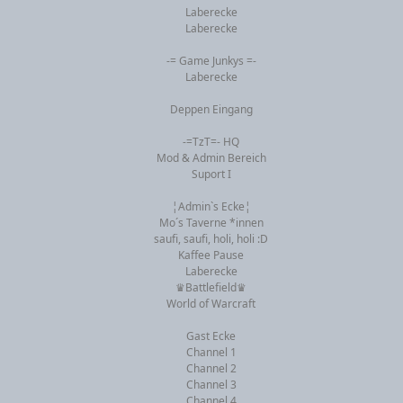
Laberecke
Laberecke
-= Game Junkys =-
Laberecke
Deppen Eingang
-=TzT=- HQ
Mod & Admin Bereich
Suport I
¦Admin`s Ecke¦
Mo´s Taverne *innen
saufi, saufi, holi, holi :D
Kaffee Pause
Laberecke
♛Battlefield♛
World of Warcraft
Gast Ecke
Channel 1
Channel 2
Channel 3
Channel 4