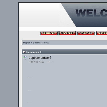
Deppen Board
» Portal
Teamspeak 3
DeppenVomDorf
User: 0 / 64
⟳
◌
___
___
___