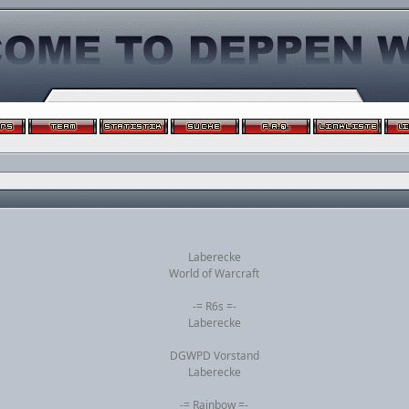
Laberecke
World of Warcraft
-= R6s =-
Laberecke
DGWPD Vorstand
Laberecke
-= Rainbow =-