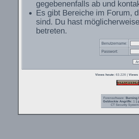
gegebenenfalls ab und kontak
Es gibt Bereiche im Forum, 
sind. Du hast möglicherweise
betreten.
Benutzername:
Passwort:
Views heute:
63.226 |
Views 
Forensoftware:
Burning 
Geblockte Angriffe:
1
| 
CT Security System