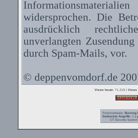
Informationsmateriali
widersprochen. Die Betr
ausdrücklich rechtli
unverlangten Zusendung
durch
Spam-Mails
, vor.
©
deppenvomdorf.de
200
Views heute:
71.219 |
Views 
Forensoftware:
Burning 
Geblockte Angriffe:
1
| 
CT Security System