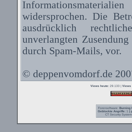
Informationsmateriali
widersprochen. Die Betr
ausdrücklich rechtli
unverlangten Zusendung
durch
Spam-Mails
, vor.
©
deppenvomdorf.de
200
Views heute:
29.133 |
Views 
Forensoftware:
Burning 
Geblockte Angriffe:
1
| 
CT Security System