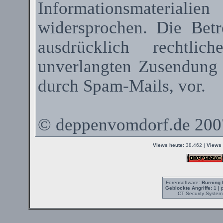
Informationsmateriali
widersprochen. Die Betr
ausdrücklich rechtli
unverlangten Zusendung
durch
Spam-Mails
, vor.
©
deppenvomdorf.de
200
Views heute:
38.462 |
Views 
Forensoftware:
Burning 
Geblockte Angriffe:
1
| 
CT Security System