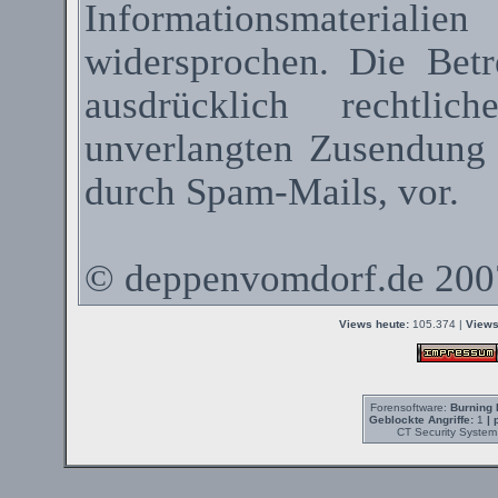
Informationsmateriali
widersprochen. Die Betr
ausdrücklich rechtli
unverlangten Zusendung
durch
Spam-Mails
, vor.
©
deppenvomdorf.de
200
Views heute:
105.374 |
Views
Forensoftware:
Burning 
Geblockte Angriffe:
1
| 
CT Security System