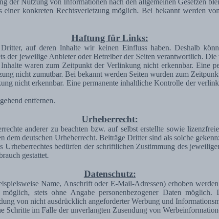
ng der Nutzung von Informationen nach den allgemeinen Gesetzen blei
is einer konkreten Rechtsverletzung möglich. Bei bekannt werden vo
Haftung für Links:
Dritter, auf deren Inhalte wir keinen Einfluss haben. Deshalb kön
tets der jeweilige Anbieter oder Betreiber der Seiten verantwortlich. D
Inhalte waren zum Zeitpunkt der Verlinkung nicht erkennbar. Eine perm
zung nicht zumutbar. Bei bekannt werden Seiten wurden zum Zeitpunkt
ng nicht erkennbar. Eine permanente inhaltliche Kontrolle der verlink
gehend entfernen.
Urheberrecht:
rrechte anderer zu beachten bzw. auf selbst erstellte sowie lizenzfre
gen dem deutschen Urheberrecht. Beiträge Dritter sind als solche gekenn
s Urheberrechtes bedürfen der schriftlichen Zustimmung des jeweilig
rauch gestattet.
Datenschutz:
spielsweise Name, Anschrift oder E-Mail-Adressen) erhoben werden, erf
t möglich, stets ohne Angabe personenbezogener Daten möglich.
ndung von nicht ausdrücklich angeforderter Werbung und Informationsma
iche Schritte im Falle der unverlangten Zusendung von Werbeinformatio