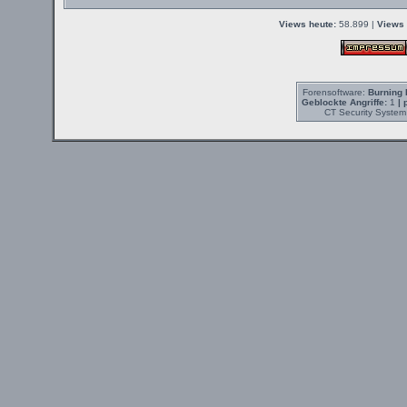
Views heute:
58.899 |
Views 
Forensoftware:
Burning 
Geblockte Angriffe:
1
| 
CT Security System