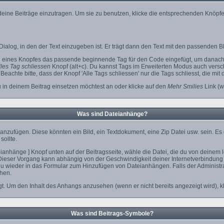
 deine Beiträge einzutragen. Um sie zu benutzen, klicke die entsprechenden Knöpfe
ialog, in den der Text einzugeben ist. Er trägt dann den Text mit den passenden B
n eines Knopfes das passende beginnende Tag für den Code eingefügt, um danach 
les Tag schliessen
Knopf (alt+c). Du kannst Tags im Erweiterten Modus auch vers
eachte bitte, dass der Knopf 'Alle Tags schliessen' nur die Tags schliesst, die mit
u in deinem Beitrag einsetzen möchtest an oder klicke auf den
Mehr Smilies
Link (w
Was sind Dateianhänge?
anzufügen. Diese könnten ein Bild, ein Textdokument, eine Zip Datei usw. sein. Es
sollte.
nhänge ] Knopf unten auf der Beitragsseite, wähle die Datei, die du von deinem lok
Dieser Vorgang kann abhängig von der Geschwindigkeit deiner Internetverbindung
 wieder in das Formular zum Hinzufügen von Dateianhängen. Falls der Administrat
hen.
t. Um den Inhalt des Anhangs anzusehen (wenn er nicht bereits angezeigt wird), k
Was sind Beitrags-Symbole?