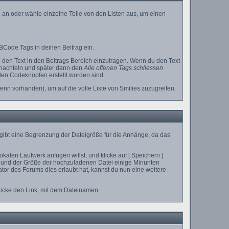
 an oder wähle einzelne Teile von den Listen aus, um einen
BCode Tags in deinen Beitrag ein.
den Text in den Beitrags Bereich einzutragen. Wenn du den Text
chachteln und später dann den
Alle offenen Tags schliessen
 den Codeknöpfen erstellt worden sind.
enn vorhanden), um auf die volle Liste von Smilies zuzugreifen.
 gibt eine Begrenzung der Dateigröße für die Anhänge, da das
alen Laufwerk anfügen willst, und klicke auf [ Speichern ].
 und der Größe der hochzuladenen Datei einige Minunten
or des Forums dies erlaubt hat, kannst du nun eine weitere
licke den Link, mit dem Dateinamen.