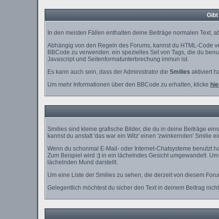
Gibt
In den meisten Fällen enthalten deine Beiträge normalen Text, ab
Abhängig von den Regeln des Forums, kannst du HTML-Code verw
BBCode zu verwenden: ein spezielles Set von Tags, die du benutz
Javascript und Seitenformatunterbrechung immun ist.
Es kann auch sein, dass der Administrator die
Smilies
aktiviert h
Um mehr Informationen über den BBCode zu erhalten, klicke
hie
Smilies sind kleine grafische Bilder, die du in deine Beiträge e
kannst du anstatt 'das war ein Witz' einen 'zwinkernden' Smilie e
Wenn du schonmal E-Mail- oder Internet-Chatsysteme benutzt has
Zum Beispiel wird
:)
in ein lächelndes Gesicht umgewandelt. Um 
lächelnden Mund darstellt.
Um eine Liste der Smilies zu sehen, die derzeit von diesem For
Gelegentlich möchtest du sicher den Text in deinem Beitrag nich