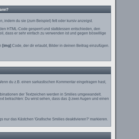
kann?
 indem du sie (zum Beispiel) fett oder kursiv anzeigst.
 den HTML-Code gesperrt und stattdessen entschieden, den
il, dass er sehr einfach zu verwenden ist und gegen böswillige
en
[img]
Code, der dir erlaubt, Bilder in deinen Beitrag einzufügen.
n. Wenn du z.B. einen sarkastischen Kommentar eingetragen hast,
mbinationen der Textzeichen werden in Smilies umgewandelt.
xt betrachten: Du wirst sehen, dass das
:)
zwei Augen und einen
s nur das Kästchen 'Grafische Smilies deaktivieren?' markieren.