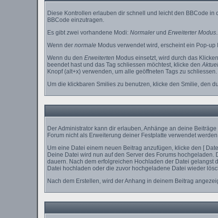
Diese Kontrollen erlauben dir schnell und leicht den BBCode in
BBCode einzutragen.
Es gibt zwei vorhandene Modi:
Normaler
und
Erweiterter Modus
.
Wenn der
normale
Modus verwendet wird, erscheint ein Pop-up D
Wenn du den
Erweiterten
Modus einsetzt, wird durch das Klicke
beendet hast und das Tag schliessen möchtest, klicke den
Aktuel
Knopf (alt+x) verwenden, um alle geöffneten Tags zu schliessen. B
Um die klickbaren Smilies zu benutzen, klicke den Smilie, den d
Der Administrator kann dir erlauben, Anhänge an deine Beiträge 
Forum nicht als Erweiterung deiner Festplatte verwendet werden 
Um eine Datei einem neuen Beitrag anzufügen, klicke den [ Dateia
Deine Datei wird nun auf den Server des Forums hochgeladen. 
dauern. Nach dem erfolgreichen Hochladen der Datei gelangst du
Datei hochladen oder die zuvor hochgeladene Datei wieder lösc
Nach dem Erstellen, wird der Anhang in deinem Beitrag angezeig