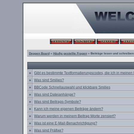
Deppen Board
»
Häufig gestellte Fragen
» Beiträge lesen und schreiben
»
Gibt es bestimmte Textformatierungscodes, die ich in meinen
»
Was sind Smilies?
»
BBCode Schnellauswahl und klickbare Smilies
»
Was sind Dateianhänge?
»
Was sind Beitrags-Symbole?
»
Kann ich meine eigenen Beiträge ändern?
»
Warum werden in meinem Beitrag Worte zensiert?
»
Was ist eine E-Mail-Benachrichtigung?
»
Was sind Präfixe?