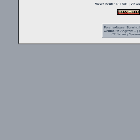
Views heute:
131.501 |
Views
Forensoftware:
Burning 
Geblockte Angriffe:
1
| 
CT Security System