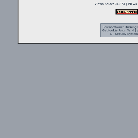
Views heute:
34.873 |
Views 
Forensoftware:
Burning 
Geblockte Angriffe:
4
| 
CT Security System