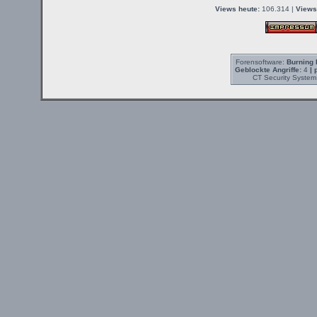
Views heute:
106.314 |
Views
Forensoftware:
Burning 
Geblockte Angriffe:
4
| 
CT Security System