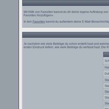
Mit Hilfe von Favoriten kannst du dir deine eigene Auflistung v
Favoriten hinzufügen«.
In den
Favoriten
kannst du außerdem deine E-Mail-Benachrichti
Je nachdem wie viele Beiträge du schon erstellt hast und welc
ersten Eindruck liefern, wie viele Beiträge du verfasst hast. Di
Sch
Ha
Dv
Sta
Sta
Sta
Sta
Sta