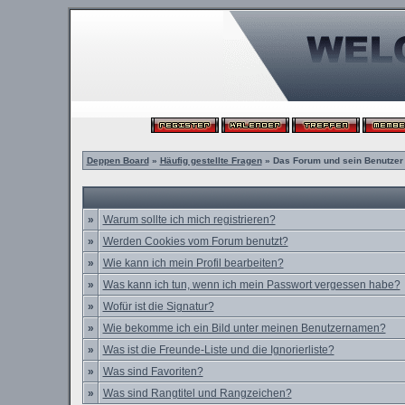
Deppen Board
»
Häufig gestellte Fragen
» Das Forum und sein Benutzer
»
Warum sollte ich mich registrieren?
»
Werden Cookies vom Forum benutzt?
»
Wie kann ich mein Profil bearbeiten?
»
Was kann ich tun, wenn ich mein Passwort vergessen habe?
»
Wofür ist die Signatur?
»
Wie bekomme ich ein Bild unter meinen Benutzernamen?
»
Was ist die Freunde-Liste und die Ignorierliste?
»
Was sind Favoriten?
»
Was sind Rangtitel und Rangzeichen?