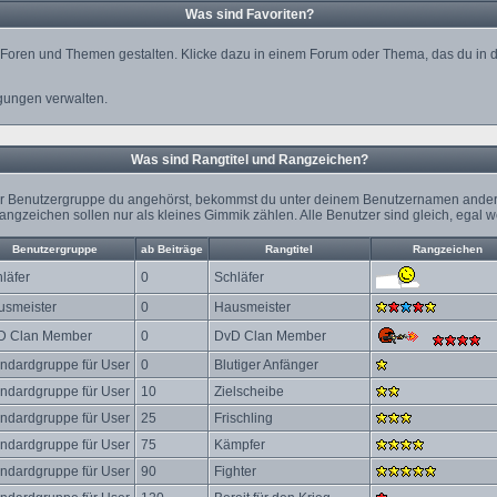
Was sind Favoriten?
on Foren und Themen gestalten. Klicke dazu in einem Forum oder Thema, das du in d
gungen verwalten.
Was sind Rangtitel und Rangzeichen?
her Benutzergruppe du angehörst, bekommst du unter deinem Benutzernamen andere
e Rangzeichen sollen nur als kleines Gimmik zählen. Alle Benutzer sind gleich, ega
Benutzergruppe
ab Beiträge
Rangtitel
Rangzeichen
läfer
0
Schläfer
usmeister
0
Hausmeister
D Clan Member
0
DvD Clan Member
ndardgruppe für User
0
Blutiger Anfänger
ndardgruppe für User
10
Zielscheibe
ndardgruppe für User
25
Frischling
ndardgruppe für User
75
Kämpfer
ndardgruppe für User
90
Fighter