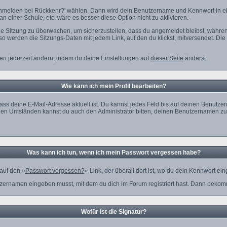
s Anmelden bei Rückkehr?' wählen. Dann wird dein Benutzername und Kennwort in e
n einer Schule, etc. wäre es besser diese Option nicht zu aktivieren.
ige Sitzung zu überwachen, um sicherzustellen, dass du angemeldet bleibst, währe
 so werden die Sitzungs-Daten mit jedem Link, auf den du klickst, mitversendet. D
nen jederzeit ändern, indem du deine Einstellungen auf
dieser Seite
änderst.
Wie kann ich mein Profil bearbeiten?
uf, dass deine E-Mail-Adresse aktuell ist. Du kannst jedes Feld bis auf deinen Be
tlichen Umständen kannst du auch den Administrator bitten, deinen Benutzernamen z
Was kann ich tun, wenn ich mein Passwort vergessen habe?
auf den »
Passwort vergessen?
« Link, der überall dort ist, wo du dein Kennwort ei
zernamen eingeben musst, mit dem du dich im Forum registriert hast. Dann bekomms
Wofür ist die Signatur?