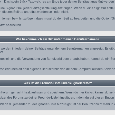
len. Das ist ein Stück Text welches am Ende jeder deiner Beiträge angefügt werden
eine Signatur bei jeder Beitragserstellung anzufügen. Wenn du eine Signatur erstel
n diesem Beitrag angefügt werden soll oder nicht.
ntfernen bzw. hinzufügen, dazu musst du den Beitrag bearbeiten und die Option 'S
bzw. bearbeiten.
Wie bekomme ich ein Bild unter meinen Benutzernamen?
e werden in jedem deiner Beiträge unter deinem Benutzernamen angezeigt. Es gibt z
st.
g gestellt und die Verwendung von Benutzerbildern erlaubt haben, kannst du ein B
iese erlauben dir dein eigenes Benutzerbild von deinem Computer auf den Server 
Was ist die Freunde-Liste und die Ignorierliste?
em Forum gemacht hast, auflisten und speichern. Wenn du
hier
klickst, kannst du se
utzer des Forums zu deiner Freunde-Liste hinzufügen, indem du auf diesen Button
 Wenn du jemanden zu der Ignorier-Liste hinzufügst, ist der Benutzer nicht mehr in 