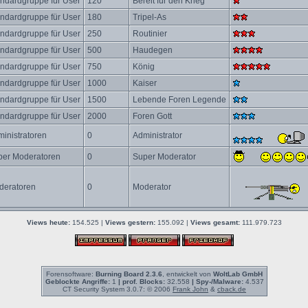
ndardgruppe für User
120
Bereit für den Krieg
ndardgruppe für User
180
Tripel-As
ndardgruppe für User
250
Routinier
ndardgruppe für User
500
Haudegen
ndardgruppe für User
750
König
ndardgruppe für User
1000
Kaiser
ndardgruppe für User
1500
Lebende Foren Legende
ndardgruppe für User
2000
Foren Gott
inistratoren
0
Administrator
per Moderatoren
0
Super Moderator
deratoren
0
Moderator
Views heute:
154.525 |
Views gestern:
155.092 |
Views gesamt:
111.979.723
Forensoftware:
Burning Board 2.3.6
, entwickelt von
WoltLab GmbH
Geblockte Angriffe:
1
| prof. Blocks:
32.558
| Spy-/Malware:
4.537
CT Security System 3.0.7: © 2006
Frank John
&
cback.de