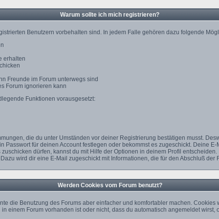
Warum sollte ich mich registrieren?
gistrierten Benutzern vorbehalten sind. In jedem Falle gehören dazu folgende Mögl
en
 erhalten
schicken
wann Freunde im Forum unterwegs sind
des Forum ignorieren kann
ndlegende Funktionen vorausgesetzt:
timmungen, die du unter Umständen vor deiner Registrierung bestätigen musst. Des
ein Passwort für deinen Account festlegen oder bekommst es zugeschickt. Deine E-
zuschicken dürfen, kannst du mit Hilfe der Optionen in deinem Profil entscheiden.
 Dazu wird dir eine E-Mail zugeschickt mit Informationen, die für den Abschluß der 
Werden Cookies vom Forum benutzt?
nte die Benutzung des Forums aber einfacher und komfortabler machen. Cookies w
rag in einem Forum vorhanden ist oder nicht, dass du automatisch angemeldet wir