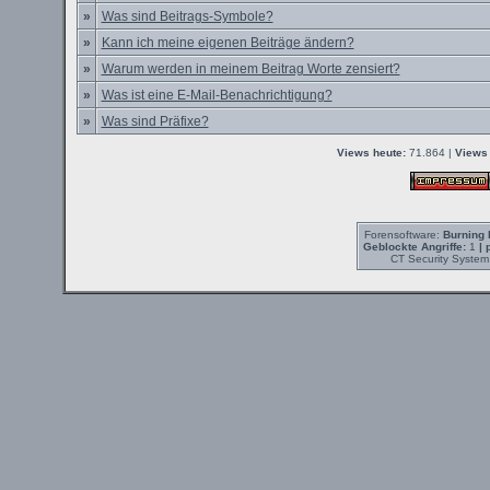
»
Was sind Beitrags-Symbole?
»
Kann ich meine eigenen Beiträge ändern?
»
Warum werden in meinem Beitrag Worte zensiert?
»
Was ist eine E-Mail-Benachrichtigung?
»
Was sind Präfixe?
Views heute:
71.864 |
Views 
Forensoftware:
Burning 
Geblockte Angriffe:
1
| 
CT Security System