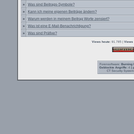
»
Was sind Beitrags-Symbole?
»
Kann ich meine eigenen Beiträge ändern?
»
Warum werden in meinem Beitrag Worte zensiert?
»
Was ist eine E-Mail-Benachrichtigung?
»
Was sind Präfixe?
Views heute:
91.785 |
Views 
Forensoftware:
Burning 
Geblockte Angriffe:
4
| 
CT Security System