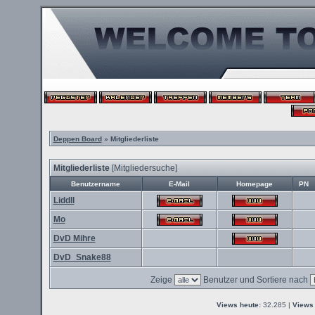
Deppen Board
» Mitgliederliste
Mitgliederliste
[
Mitgliedersuche
]
Benutzername
E-Mail
Homepage
PN
Liddll
Mo
DvD Mihre
DvD_Snake88
Zeige
Benutzer und Sortiere nach
Views heute:
32.285 |
Views 