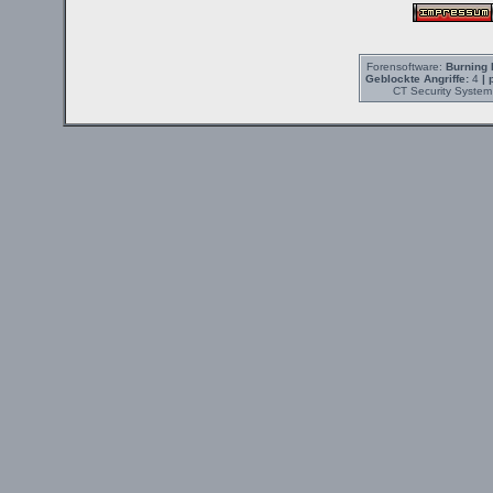
Forensoftware:
Burning 
Geblockte Angriffe:
4
| 
CT Security System