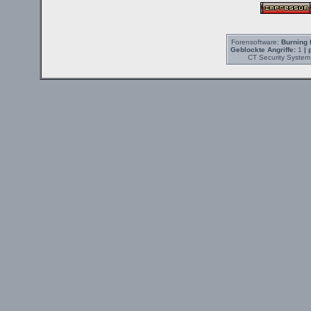
Forensoftware:
Burning 
Geblockte Angriffe:
1
| 
CT Security System