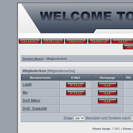
Deppen Board
» Mitgliederliste
Mitgliederliste
[
Mitgliedersuche
]
Benutzername
E-Mail
Homepage
PN
Liddll
Mo
DvD Mihre
DvD_Snake88
Zeige
Benutzer und Sortiere nach
Views heute:
7.591 |
Views 