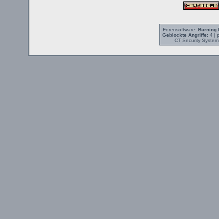
Forensoftware:
Burning 
Geblockte Angriffe:
4
| 
CT Security System