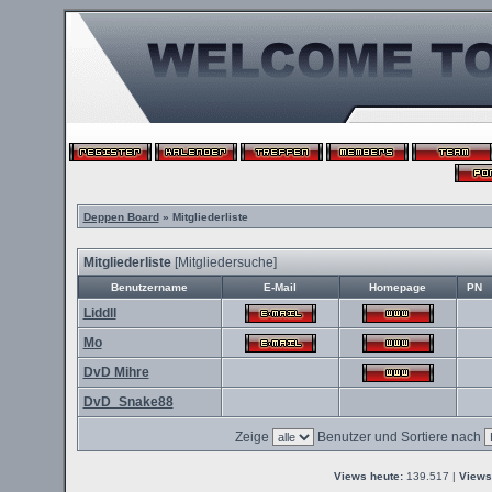
Deppen Board
» Mitgliederliste
Mitgliederliste
[
Mitgliedersuche
]
Benutzername
E-Mail
Homepage
PN
Liddll
Mo
DvD Mihre
DvD_Snake88
Zeige
Benutzer und Sortiere nach
Views heute:
139.517 |
Views