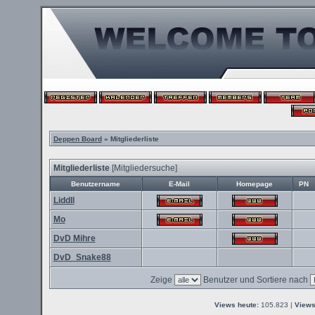
Deppen Board
» Mitgliederliste
Mitgliederliste
[
Mitgliedersuche
]
Benutzername
E-Mail
Homepage
PN
Liddll
Mo
DvD Mihre
DvD_Snake88
Zeige
Benutzer und Sortiere nach
Views heute:
105.823 |
Views