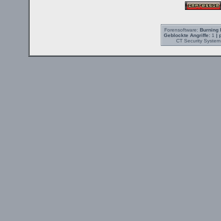
Forensoftware:
Burning 
Geblockte Angriffe:
1
| 
CT Security System