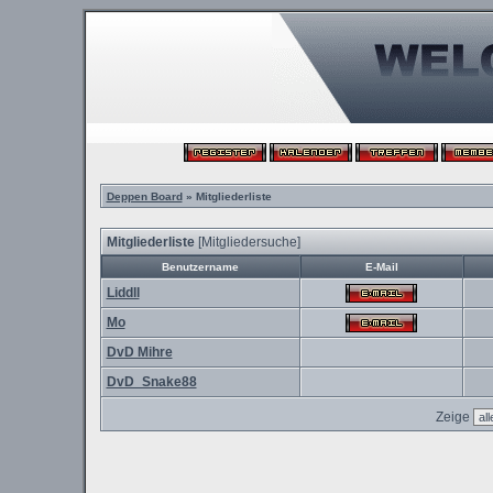
Deppen Board
» Mitgliederliste
Mitgliederliste
[
Mitgliedersuche
]
Benutzername
E-Mail
Liddll
Mo
DvD Mihre
DvD_Snake88
Zeige