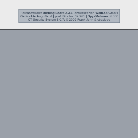
Forensoftware:
Burning Board 2.3.6
, entwickelt von
WoltLab GmbH
Geblockte Angriffe:
4
| prof. Blocks:
32.961
| Spy-/Malware:
4.580
CT Security System 3.0.7: © 2006
Frank John
&
cback.de