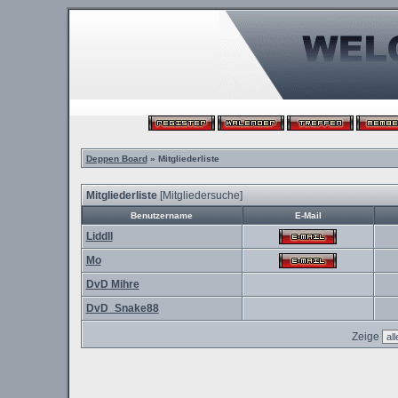
Deppen Board
» Mitgliederliste
Mitgliederliste
[
Mitgliedersuche
]
Benutzername
E-Mail
Liddll
Mo
DvD Mihre
DvD_Snake88
Zeige