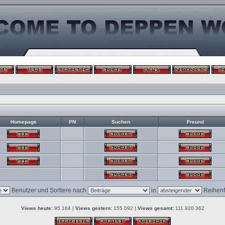
Homepage
PN
Suchen
Freund
Benutzer und Sortiere nach
in
Reihenf
Views heute:
95.164 |
Views gestern:
155.092 |
Views gesamt:
111.920.362