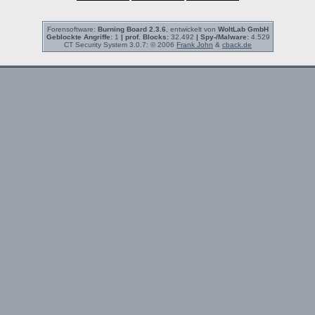
Forensoftware:
Burning Board 2.3.6
, entwickelt von
WoltLab GmbH
Geblockte Angriffe:
1
| prof. Blocks:
32.492
| Spy-/Malware:
4.529
CT Security System 3.0.7: © 2006
Frank John
&
cback.de