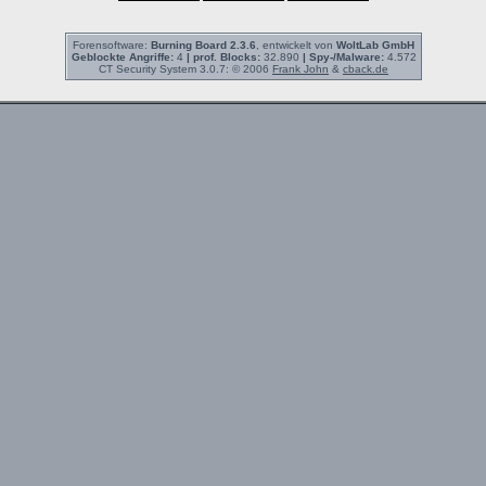
Forensoftware:
Burning Board 2.3.6
, entwickelt von
WoltLab GmbH
Geblockte Angriffe:
4
| prof. Blocks:
32.890
| Spy-/Malware:
4.572
CT Security System 3.0.7: © 2006
Frank John
&
cback.de