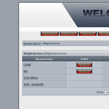
Deppen Board
» Mitgliederliste
Mitgliederliste
[
Mitgliedersuche
]
Benutzername
E-Mail
Liddll
Mo
DvD Mihre
DvD_Snake88
Zeige