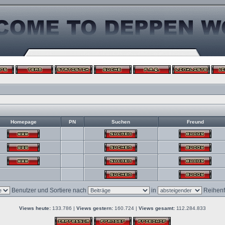
Homepage
PN
Suchen
Freund
Benutzer und Sortiere nach
in
Reihenf
Views heute:
133.786 |
Views gestern:
160.724 |
Views gesamt:
112.284.833