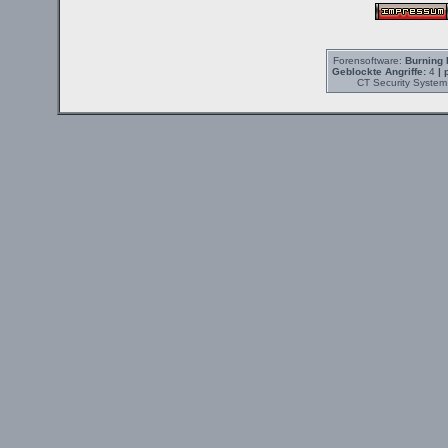
Forensoftware:
Burning 
Geblockte Angriffe:
4
| 
CT Security System