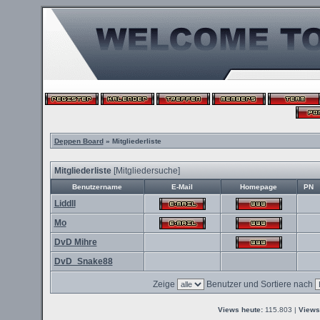
Deppen Board
» Mitgliederliste
Mitgliederliste
[
Mitgliedersuche
]
Benutzername
E-Mail
Homepage
PN
Liddll
Mo
DvD Mihre
DvD_Snake88
Zeige
Benutzer und Sortiere nach
Views heute:
115.803 |
Views