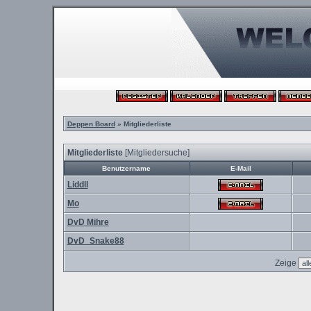
Deppen Board
» Mitgliederliste
Mitgliederliste
[
Mitgliedersuche
]
Benutzername
E-Mail
Liddll
Mo
DvD Mihre
DvD_Snake88
Zeige