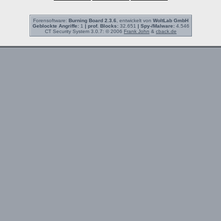
Forensoftware:
Burning Board 2.3.6
, entwickelt von
WoltLab GmbH
Geblockte Angriffe:
1
| prof. Blocks:
32.651
| Spy-/Malware:
4.546
CT Security System 3.0.7: © 2006
Frank John
&
cback.de