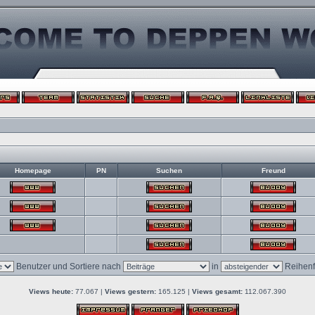
Homepage
PN
Suchen
Freund
Benutzer und Sortiere nach
in
Reihenf
Views heute:
77.067 |
Views gestern:
165.125 |
Views gesamt:
112.067.390