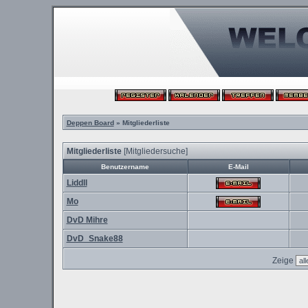
Deppen Board
» Mitgliederliste
Mitgliederliste
[
Mitgliedersuche
]
Benutzername
E-Mail
Liddll
Mo
DvD Mihre
DvD_Snake88
Zeige