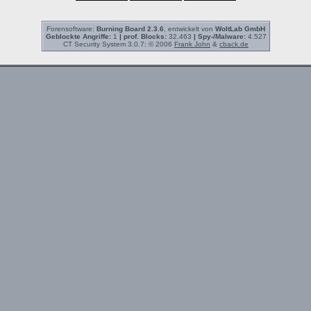
Forensoftware:
Burning Board 2.3.6
, entwickelt von
WoltLab GmbH
Geblockte Angriffe:
1
| prof. Blocks:
32.463
| Spy-/Malware:
4.527
CT Security System 3.0.7: © 2006
Frank John
&
cback.de