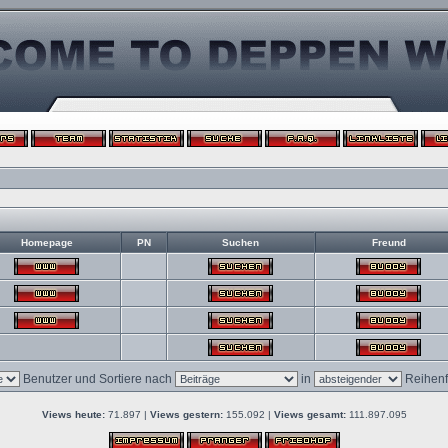
Homepage
PN
Suchen
Freund
Benutzer und Sortiere nach
in
Reihenf
Views heute:
71.897 |
Views gestern:
155.092 |
Views gesamt:
111.897.095