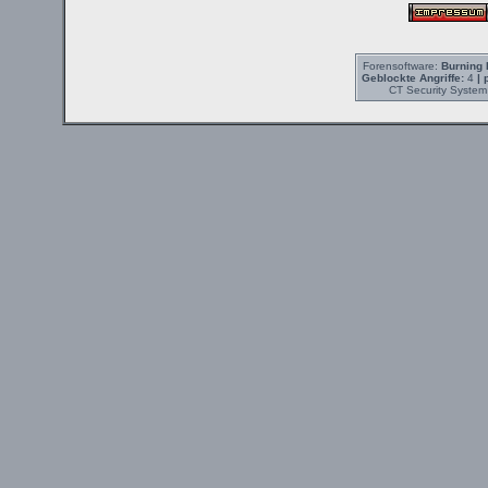
Forensoftware:
Burning 
Geblockte Angriffe:
4
| 
CT Security System