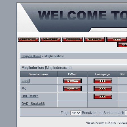
Deppen Board
» Mitgliederliste
Mitgliederliste
[
Mitgliedersuche
]
Benutzername
E-Mail
Homepage
PN
Liddll
Mo
DvD Mihre
DvD_Snake88
Zeige
Benutzer und Sortiere nach
Views heute:
102.685 |
Views