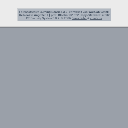
Forensoftware:
Burning Board 2.3.6
, entwickelt von
WoltLab GmbH
Geblockte Angriffe:
1
| prof. Blocks:
32.522
| Spy-/Malware:
4.532
CT Security System 3.0.7: © 2006
Frank John
&
cback.de