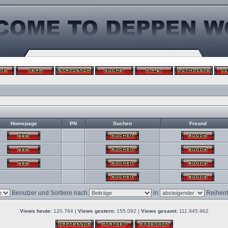
Homepage
PN
Suchen
Freund
Benutzer und Sortiere nach
in
Reihenf
Views heute:
120.764 |
Views gestern:
155.092 |
Views gesamt:
111.945.962