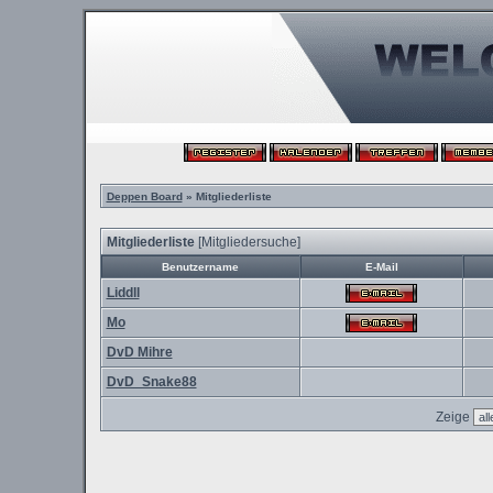
Deppen Board
» Mitgliederliste
Mitgliederliste
[
Mitgliedersuche
]
Benutzername
E-Mail
Liddll
Mo
DvD Mihre
DvD_Snake88
Zeige