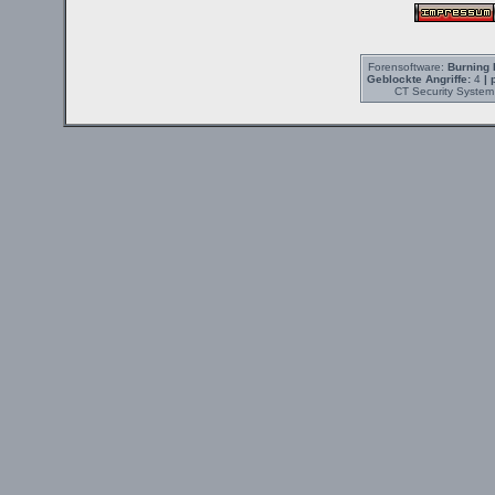
Forensoftware:
Burning 
Geblockte Angriffe:
4
| 
CT Security System