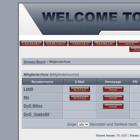
Deppen Board
» Mitgliederliste
Mitgliederliste
[
Mitgliedersuche
]
Benutzername
E-Mail
Homepage
PN
Liddll
Mo
DvD Mihre
DvD_Snake88
Zeige
Benutzer und Sortiere nach
Views heute:
55.400 |
Views 