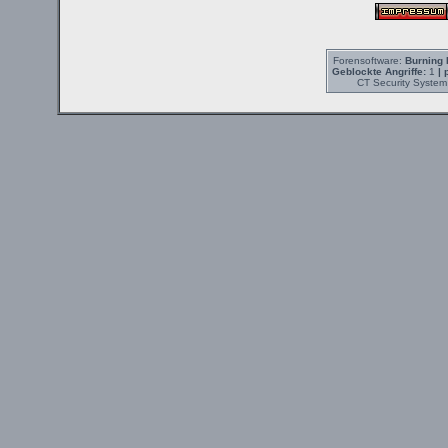
Forensoftware:
Burning 
Geblockte Angriffe:
1
| 
CT Security System