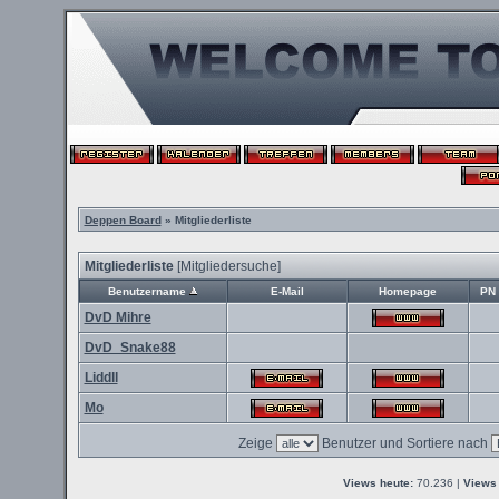
Deppen Board
» Mitgliederliste
Mitgliederliste
[
Mitgliedersuche
]
Benutzername
E-Mail
Homepage
PN
DvD Mihre
DvD_Snake88
Liddll
Mo
Zeige
Benutzer und Sortiere nach
Views heute:
70.236 |
Views 